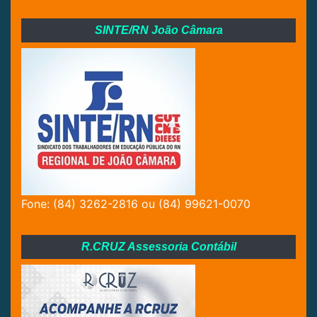
SINTE/RN João Câmara
Fone: (84) 3262-2816 ou (84) 99621-0070
R.CRUZ Assessoria Contábil