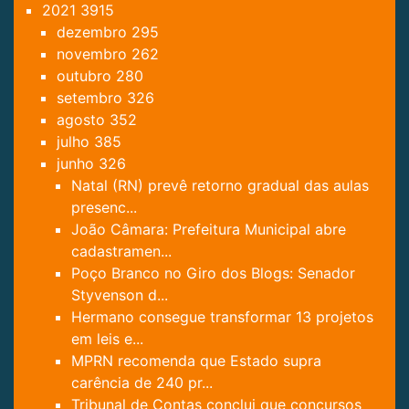
2021
3915
dezembro
295
novembro
262
outubro
280
setembro
326
agosto
352
julho
385
junho
326
Natal (RN) prevê retorno gradual das aulas
presenc...
João Câmara: Prefeitura Municipal abre
cadastramen...
Poço Branco no Giro dos Blogs: Senador
Styvenson d...
Hermano consegue transformar 13 projetos
em leis e...
MPRN recomenda que Estado supra
carência de 240 pr...
Tribunal de Contas conclui que concursos