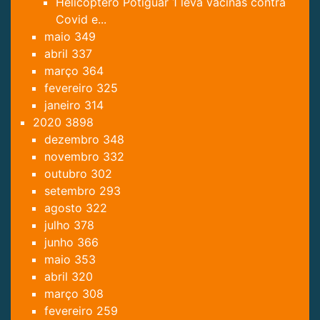
Helicóptero Potiguar 1 leva vacinas contra
Covid e...
maio
349
abril
337
março
364
fevereiro
325
janeiro
314
2020
3898
dezembro
348
novembro
332
outubro
302
setembro
293
agosto
322
julho
378
junho
366
maio
353
abril
320
março
308
fevereiro
259