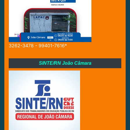
3262-3478 - 99401-7616*
SINTE/RN João Câmara