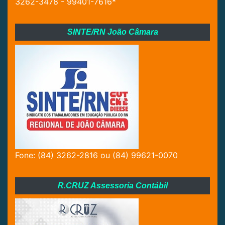
3262-3478 - 99401-7616*
SINTE/RN João Câmara
Fone: (84) 3262-2816 ou (84) 99621-0070
R.CRUZ Assessoria Contábil