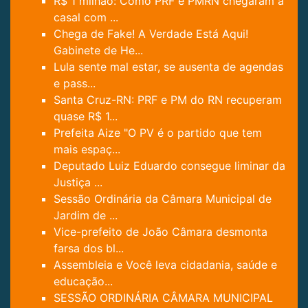
R$ 1 milhão: Como PRF e PMRN chegaram a
casal com ...
Chega de Fake! A Verdade Está Aqui!
Gabinete de He...
Lula sente mal estar, se ausenta de agendas
e pass...
Santa Cruz-RN: PRF e PM do RN recuperam
quase R$ 1...
Prefeita Aize "O PV é o partido que tem
mais espaç...
Deputado Luiz Eduardo consegue liminar da
Justiça ...
Sessão Ordinária da Câmara Municipal de
Jardim de ...
Vice-prefeito de João Câmara desmonta
farsa dos bl...
Assembleia e Você leva cidadania, saúde e
educação...
SESSÃO ORDINÁRIA CÂMARA MUNICIPAL