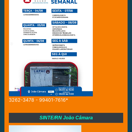
3262-3478 - 99401-7616*
SINTE/RN João Câmara