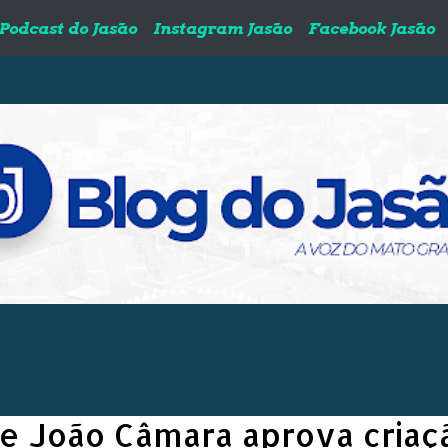
Podcast do Jasão
Instagram Jasão
Facebook Jasão
e João Câmara aprova criaç