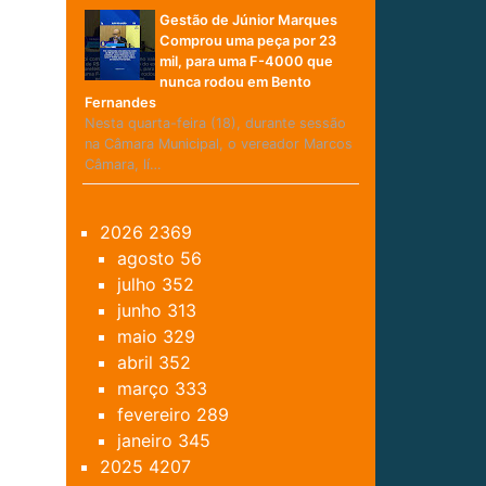
Gestão de Júnior Marques
Comprou uma peça por 23
mil, para uma F-4000 que
nunca rodou em Bento
Fernandes
Nesta quarta-feira (18), durante sessão
na Câmara Municipal, o vereador Marcos
Câmara, lí…
2026
2369
agosto
56
julho
352
junho
313
maio
329
abril
352
março
333
fevereiro
289
janeiro
345
2025
4207