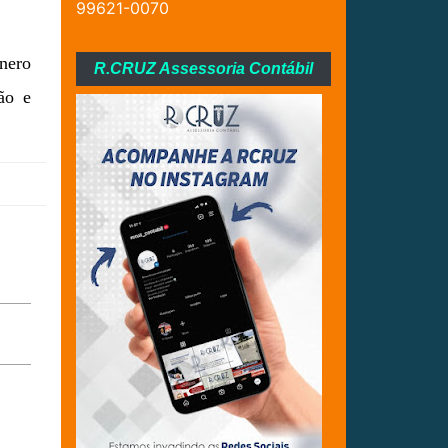
99621-0070
ênero
R.CRUZ Assessoria Contábil
ão e