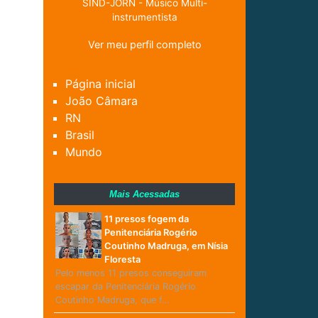
SIND-JORN - Músico Multi-
instrumentista
Ver meu perfil completo
Página inicial
João Câmara
RN
Brasil
Mundo
Mais Acessadas
11 presos fogem da
Penitenciária Rogério
Coutinho Madruga, em Nísia
Floresta
Pelo menos 11 presos conseguiram
escapar da Penitenciária Rogério
Coutinho Madruga, que f…