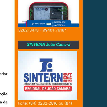
3262-3478 - 99401-7616*
SINTE/RN João Câmara
eador
eção
a de
Fone: (84) 3262-2816 ou (84)