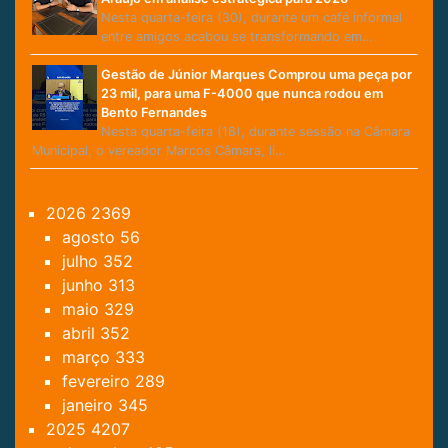
Nesta quarta-feira (30), durante um café informal
entre amigos acabou se transformando em…
Gestão de Júnior Marques Comprou uma peça por
23 mil, para uma F-4000 que nunca rodou em
Bento Fernandes
Nesta quarta-feira (18), durante sessão na Câmara
Municipal, o vereador Marcos Câmara, lí…
2026
2369
agosto
56
julho
352
junho
313
maio
329
abril
352
março
333
fevereiro
289
janeiro
345
2025
4207