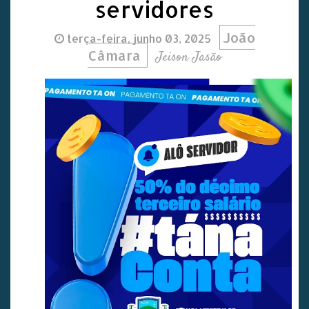
servidores
João
terça-feira, junho 03, 2025
Câmara
Jeison Jasão