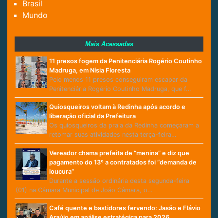
Brasil
Mundo
Mais Acessadas
11 presos fogem da Penitenciária Rogério Coutinho
Madruga, em Nísia Floresta
Pelo menos 11 presos conseguiram escapar da
Penitenciária Rogério Coutinho Madruga, que f…
Quiosqueiros voltam à Redinha após acordo e
liberação oficial da Prefeitura
Os quiosqueiros da praia da Redinha começaram a
retomar suas atividades nesta terça-feira…
Vereador chama prefeita de “menina” e diz que
pagamento do 13º a contratados foi “demanda de
loucura”
Durante a sessão ordinária desta segunda-feira
(01) na Câmara Municipal de João Câmara, o…
Café quente e bastidores fervendo: Jasão e Flávio
Araújo em análise estratégica para 2026