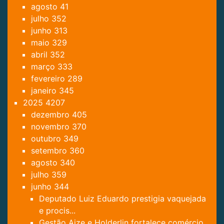
agosto
41
julho
352
junho
313
maio
329
abril
352
março
333
fevereiro
289
janeiro
345
2025
4207
dezembro
405
novembro
370
outubro
349
setembro
360
agosto
340
julho
359
junho
344
Deputado Luiz Eduardo prestigia vaquejada
e procis...
Gestão Aize e Holderlin fortalece comércio