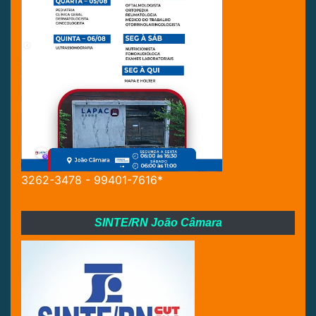
3262-3478 - 99401-7616*
SINTE/RN João Câmara