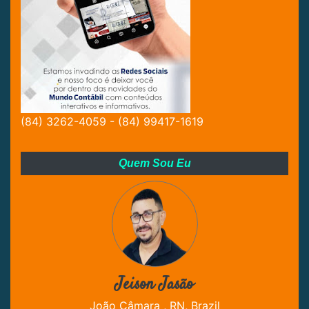
(84) 3262-4059 - (84) 99417-1619
Quem Sou Eu
Jeison Jasão
João Câmara , RN, Brazil