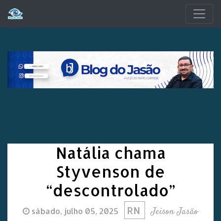
Pular para o conteúdo principal
Natália chama
Styvenson de
“descontrolado”
RN
Jeison Jasão
sábado, julho 05, 2025