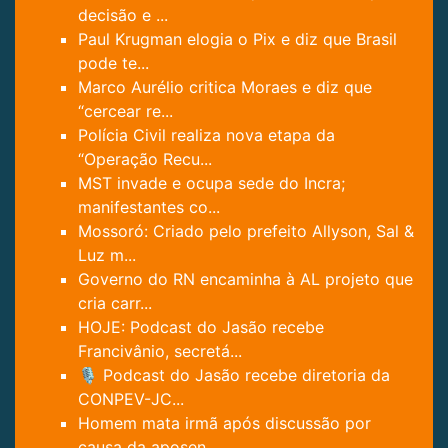
decisão e ...
Paul Krugman elogia o Pix e diz que Brasil
pode te...
Marco Aurélio critica Moraes e diz que
“cercear re...
Polícia Civil realiza nova etapa da
“Operação Recu...
MST invade e ocupa sede do Incra;
manifestantes co...
Mossoró: Criado pelo prefeito Allyson, Sal &
Luz m...
Governo do RN encaminha à AL projeto que
cria carr...
HOJE: Podcast do Jasão recebe
Francivânio, secretá...
🎙️ Podcast do Jasão recebe diretoria da
CONPEV-JC...
Homem mata irmã após discussão por
causa da aposen...