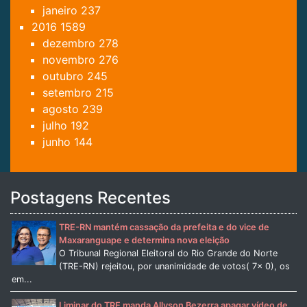
janeiro
237
2016
1589
dezembro
278
novembro
276
outubro
245
setembro
215
agosto
239
julho
192
junho
144
Postagens Recentes
TRE-RN mantém cassação da prefeita e do vice de
Maxaranguape e determina nova eleição
O Tribunal Regional Eleitoral do Rio Grande do Norte
(TRE-RN) rejeitou, por unanimidade de votos( 7x 0), os
em...
Liminar do TRE manda Allyson Bezerra apagar vídeo de