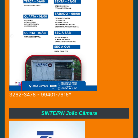
3262-3478 - 99401-7616*
SINTE/RN João Câmara