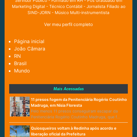
Servidor Público - Formado em RH - Pós Graduado em
Marketing Digital - Técnico Contábil - Jornalista Filiado ao
SIND-JORN - Músico Multi-instrumentista
Ver meu perfil completo
Página inicial
João Câmara
RN
Brasil
Mundo
Mais Acessadas
11 presos fogem da Penitenciária Rogério Coutinho
Madruga, em Nísia Floresta
Pelo menos 11 presos conseguiram escapar da
Penitenciária Rogério Coutinho Madruga, que f…
Quiosqueiros voltam à Redinha após acordo e
liberação oficial da Prefeitura