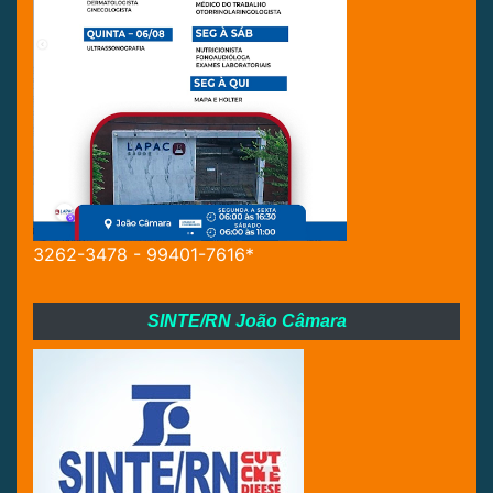
3262-3478 - 99401-7616*
SINTE/RN João Câmara