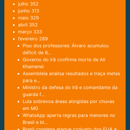
julho
352
junho
313
maio
329
abril
352
março
333
fevereiro
289
Piso dos professores: Álvaro acumulou
déficit de 6...
Governo do Irã confirma morte de Ali
Khamenei
Assembleia analisa resultados e traça metas
para e...
Ministro da defesa do Irã e comandante da
guarda f...
Lula sobrevoa áreas atingidas por chuvas
em MG
WhatsApp aperta regras para menores no
Brasil e bl...
Brasil condena ataque conjunto dos EUA e