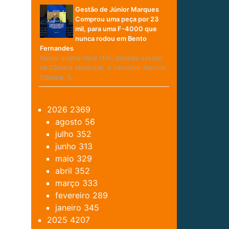
Gestão de Júnior Marques
Comprou uma peça por 23
mil, para uma F-4000 que
nunca rodou em Bento
Fernandes
Nesta quarta-feira (18), durante sessão
na Câmara Municipal, o vereador Marcos
Câmara, lí…
2026
2369
agosto
56
julho
352
junho
313
maio
329
abril
352
março
333
fevereiro
289
janeiro
345
2025
4207