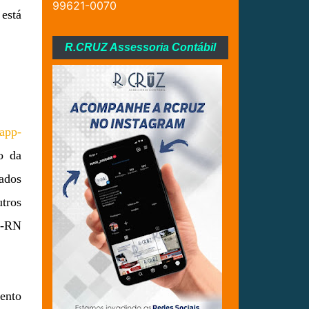
99621-0070
está
R.CRUZ Assessoria Contábil
-app-
ão da
dados
tros
E-RN
ento