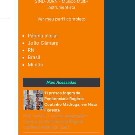
SIND-JORN - Músico Multi-
instrumentista
Ver meu perfil completo
Página inicial
João Câmara
RN
Brasil
Mundo
Mais Acessadas
11 presos fogem da
Penitenciária Rogério
Coutinho Madruga, em Nísia
Floresta
Pelo menos 11 presos conseguiram
escapar da Penitenciária Rogério
Coutinho Madruga, que f…