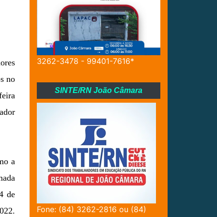
3262-3478 - 99401-7616*
dores
os no
SINTE/RN João Câmara
feira
ador
mo a
omada
24 de
Fone: (84) 3262-2816 ou (84)
2022.