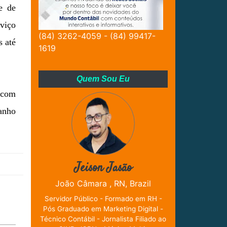
e de
viço
(84) 3262-4059 - (84) 99417-
s até
1619
Quem Sou Eu
, com
manho
Jeison Jasão
João Câmara , RN, Brazil
Servidor Público - Formado em RH -
Pós Graduado em Marketing Digital -
Técnico Contábil - Jornalista Filiado ao