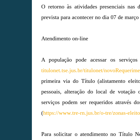
O retorno às atividades presenciais nas
prevista para acontecer no dia 07 de março
Atendimento on-line
A população pode acessar os serviços 
titulonet.tse.jus.br/titulonet/novoRequerim
primeira via do Título (alistamento eleit
pessoais, alteração do local de votação 
serviços podem ser requeridos através do
(
https://www.tre-rn.jus.br/o-tre/zonas-eleit
Para solicitar o atendimento no Título N