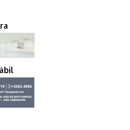
ra
ábil