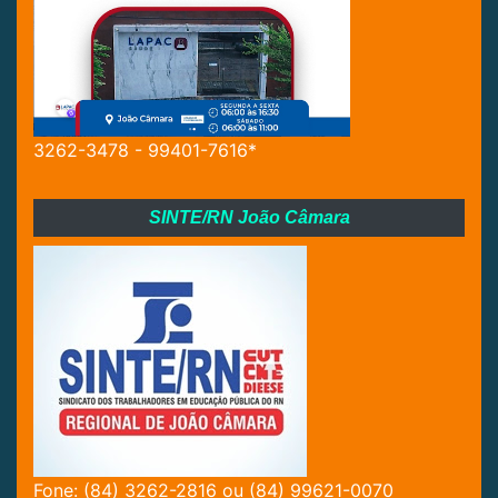
3262-3478 - 99401-7616*
SINTE/RN João Câmara
Fone: (84) 3262-2816 ou (84) 99621-0070