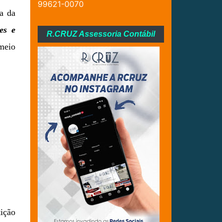
99621-0070
ea da
es e
R.CRUZ Assessoria Contábil
meio
ição