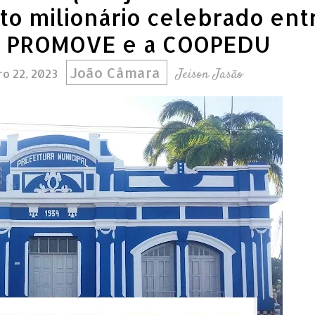
to milionário celebrado ent
 a PROMOVE e a COOPEDU
João Câmara
Jeison Jasão
ro 22, 2023