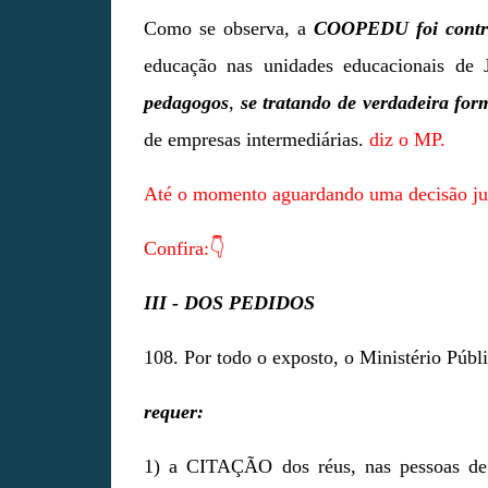
Como se observa, a
COOPEDU foi contr
educação nas unidades educacionais de
pedagogos
,
se tratando de verdadeira fo
de empresas intermediárias.
diz o MP.
Até o momento aguardando uma decisão jud
Confira:👇
III - DOS PEDIDOS
108. Por todo o exposto, o Ministério Púb
requer:
1) a CITAÇÃO dos réus, nas pessoas de se