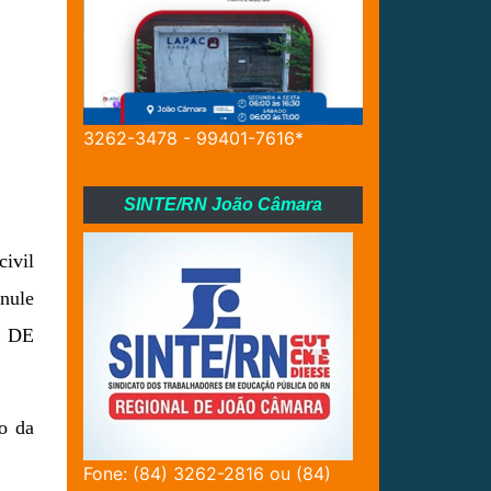
3262-3478 - 99401-7616*
SINTE/RN João Câmara
ivil
anule
 DE
o da
Fone: (84) 3262-2816 ou (84)