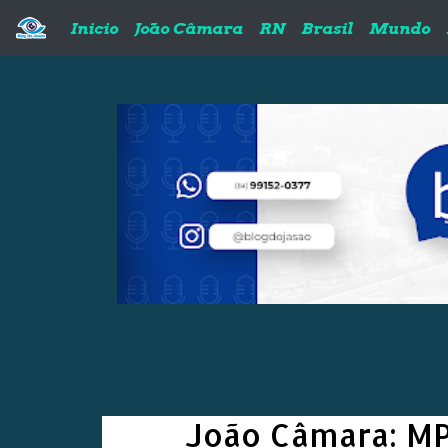
Pular para o conteúdo principal
Inicio
João Câmara
RN
Brasil
Mundo
João Câmara: MP