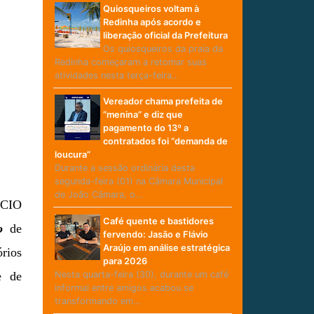
Quiosqueiros voltam à
Redinha após acordo e
liberação oficial da Prefeitura
Os quiosqueiros da praia da
Redinha começaram a retomar suas
atividades nesta terça-feira…
Vereador chama prefeita de
“menina” e diz que
pagamento do 13º a
contratados foi “demanda de
loucura”
Durante a sessão ordinária desta
segunda-feira (01) na Câmara Municipal
de João Câmara, o…
ÓCIO
Café quente e bastidores
o
de
fervendo: Jasão e Flávio
Araújo em análise estratégica
órios
para 2026
Nesta quarta-feira (30), durante um café
e de
informal entre amigos acabou se
transformando em…