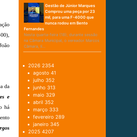
Gestão de Júnior Marques
Comprou uma peça por 23
mil, para uma F-4000 que
nunca rodou em Bento
iação
Fernandes
-00),
Nesta quarta-feira (18), durante sessão
na Câmara Municipal, o vereador Marcos
 João
Câmara, lí…
2026
2354
agosto
41
julho
352
ea da
junho
313
maio
329
es e
abril
352
ão há
março
333
fevereiro
289
mento
janeiro
345
rgos
2025
4207