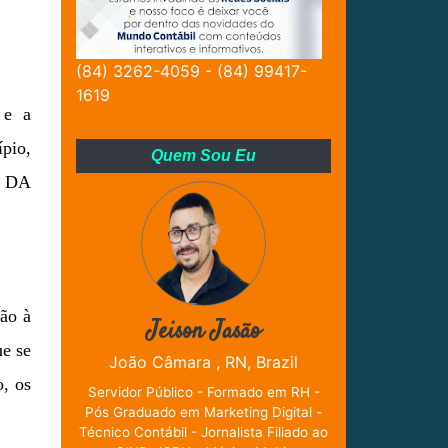
(84) 3262-4059 - (84) 99417-
1619
 e a
pio,
Quem Sou Eu
S DA
ão à
Jeison Jasão
ue se
João Câmara , RN, Brazil
o, os
Servidor Público - Formado em RH -
Pós Graduado em Marketing Digital -
Técnico Contábil - Jornalista Filiado ao