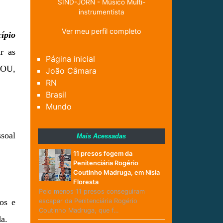
SIND-JORN - Músico Multi-
instrumentista
Ver meu perfil completo
ípio
r as
Página inicial
OU,
João Câmara
RN
Brasil
Mundo
soal
Mais Acessadas
11 presos fogem da
Penitenciária Rogério
Coutinho Madruga, em Nísia
Floresta
Pelo menos 11 presos conseguiram
os e
escapar da Penitenciária Rogério
Coutinho Madruga, que f…
da.