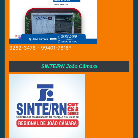
3262-3478 - 99401-7616*
SINTE/RN João Câmara