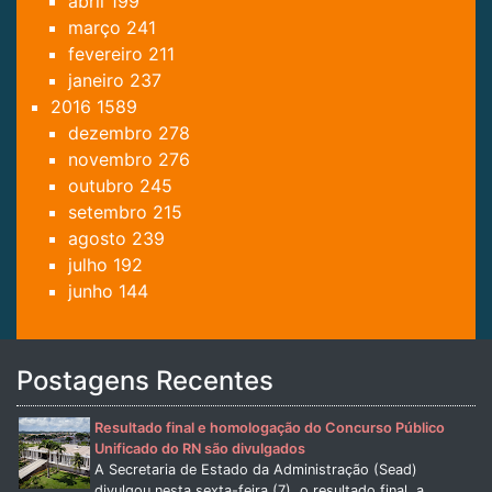
abril
199
março
241
fevereiro
211
janeiro
237
2016
1589
dezembro
278
novembro
276
outubro
245
setembro
215
agosto
239
julho
192
junho
144
Postagens Recentes
Resultado final e homologação do Concurso Público
Unificado do RN são divulgados
A Secretaria de Estado da Administração (Sead)
divulgou nesta sexta-feira (7), o resultado final, a