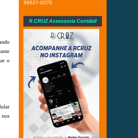
99621-0070
R.CRUZ Assessoria Contábil
ando
rante
ue o
lular
 nos