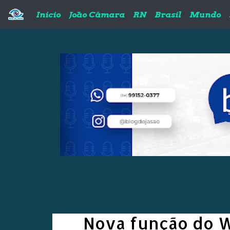
Pular para o conteúdo principal
Inicio
João Câmara
RN
Brasil
Mundo
Nova função do W