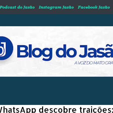
Podcast do Jasão
Instagram Jasão
Facebook Jasão
hatsApp descobre traições