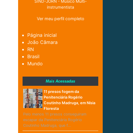
SIND-JORN - Músico Multi-
instrumentista
Ver meu perfil completo
Página inicial
João Câmara
RN
Brasil
Mundo
Mais Acessadas
11 presos fogem da
Penitenciária Rogério
Coutinho Madruga, em Nísia
Floresta
Pelo menos 11 presos conseguiram
escapar da Penitenciária Rogério
Coutinho Madruga, que f…