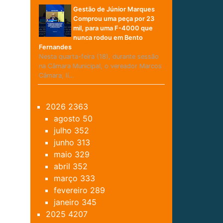
Gestão de Júnior Marques
Comprou uma peça por 23
mil, para uma F-4000 que
nunca rodou em Bento
Fernandes
Nesta quarta-feira (18), durante sessão
na Câmara Municipal, o vereador Marcos
Câmara, lí…
2026
2363
agosto
50
julho
352
junho
313
maio
329
abril
352
março
333
fevereiro
289
janeiro
345
2025
4207