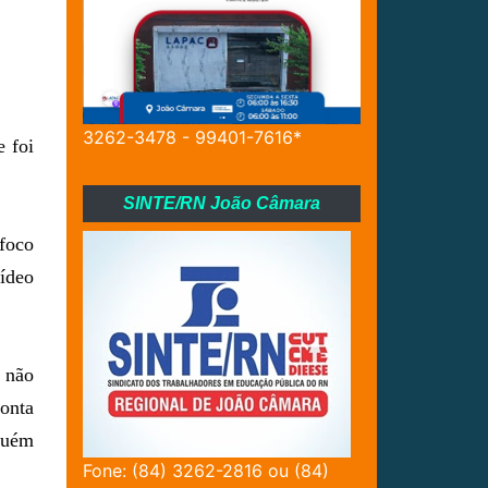
3262-3478 - 99401-7616*
e foi
SINTE/RN João Câmara
 foco
vídeo
, não
conta
lguém
Fone: (84) 3262-2816 ou (84)