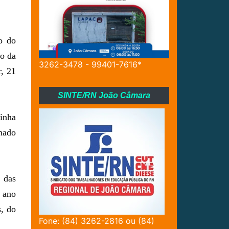
o do
ão da
3262-3478 - 99401-7616*
r, 21
SINTE/RN João Câmara
tinha
hado
 das
e ano
, do
Fone: (84) 3262-2816 ou (84)