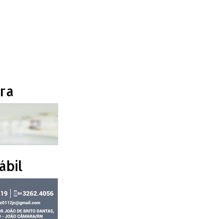
ra
ábil