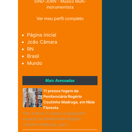
SIND-JORN - Músico Multi-
instrumentista
Ver meu perfil completo
Página inicial
João Câmara
RN
Brasil
Mundo
Mais Acessadas
11 presos fogem da
Penitenciária Rogério
Coutinho Madruga, em Nísia
Floresta
Pelo menos 11 presos conseguiram
escapar da Penitenciária Rogério
Coutinho Madruga, que f…