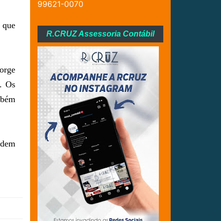
99621-0070
, que
R.CRUZ Assessoria Contábil
Jorge
. Os
mbém
odem