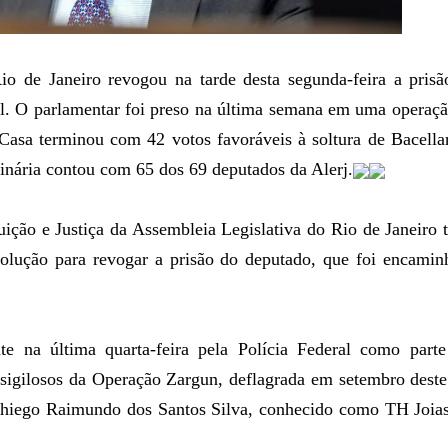
o de Janeiro revogou na tarde desta segunda-feira a prisã
il. O parlamentar foi preso na última semana em uma operaç
 Casa terminou com 42 votos favoráveis à soltura de Bacella
dinária contou com 65 dos 69 deputados da Alerj.
ição e Justiça da Assembleia Legislativa do Rio de Janeiro 
solução para revogar a prisão do deputado, que foi encamin
te na última quarta-feira pela Polícia Federal como parte
 sigilosos da Operação Zargun, deflagrada em setembro dest
Thiego Raimundo dos Santos Silva, conhecido como TH Joias