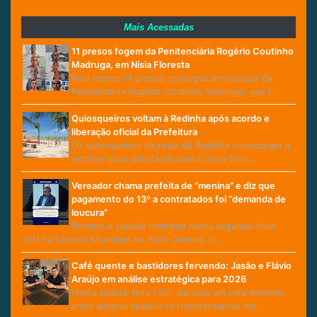
Mais Acessadas
11 presos fogem da Penitenciária Rogério Coutinho
Madruga, em Nísia Floresta
Pelo menos 11 presos conseguiram escapar da
Penitenciária Rogério Coutinho Madruga, que f…
Quiosqueiros voltam à Redinha após acordo e
liberação oficial da Prefeitura
Os quiosqueiros da praia da Redinha começaram a
retomar suas atividades nesta terça-feira…
Vereador chama prefeita de “menina” e diz que
pagamento do 13º a contratados foi “demanda de
loucura”
Durante a sessão ordinária desta segunda-feira
(01) na Câmara Municipal de João Câmara, o…
Café quente e bastidores fervendo: Jasão e Flávio
Araújo em análise estratégica para 2026
Nesta quarta-feira (30), durante um café informal
entre amigos acabou se transformando em…