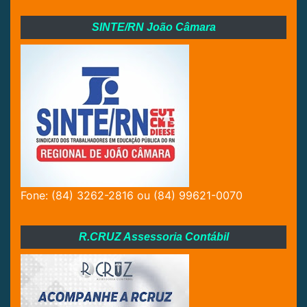
SINTE/RN João Câmara
Fone: (84) 3262-2816 ou (84) 99621-0070
R.CRUZ Assessoria Contábil