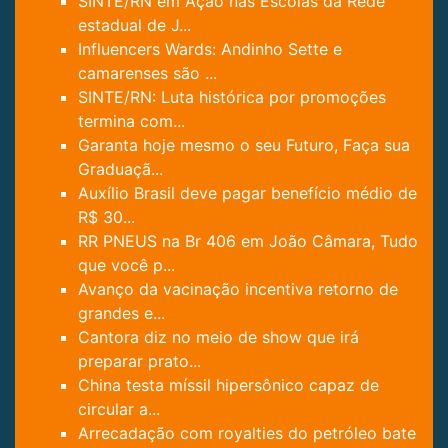
SINTE/RN em Ação nas Escolas da Rede
estadual de J...
Influencers Wards: Andinho Sette e
camarenses são ...
SINTE/RN: Luta histórica por promoções
termina com...
Garanta hoje mesmo o seu Futuro, Faça sua
Graduaçã...
Auxílio Brasil deve pagar benefício médio de
R$ 30...
RR PNEUS na Br 406 em João Câmara, Tudo
que você p...
Avanço da vacinação incentiva retorno de
grandes e...
Cantora diz no meio de show que irá
preparar prato...
China testa míssil hipersônico capaz de
circular a...
Arrecadação com royalties do petróleo bate