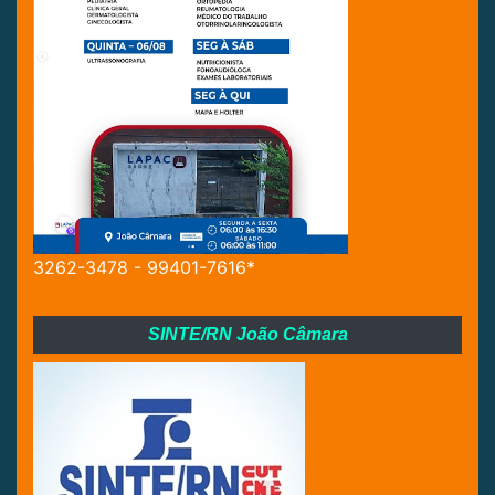
3262-3478 - 99401-7616*
SINTE/RN João Câmara