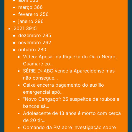
abril
283
março
366
fevereiro
256
janeiro
296
2021
3915
dezembro
295
novembro
262
outubro
280
Vídeo: Apesar da Riqueza do Ouro Negro,
Guamaré co...
SÉRIE D: ABC vence a Aparecidense mas
não consegue...
Caixa encerra pagamento do auxílio
emergencial apó...
“Novo Cangaço”: 25 suspeitos de roubos a
bancos sã...
Adolescente de 13 anos é morto com cerca
de 20 tir...
Comando da PM abre investigação sobre