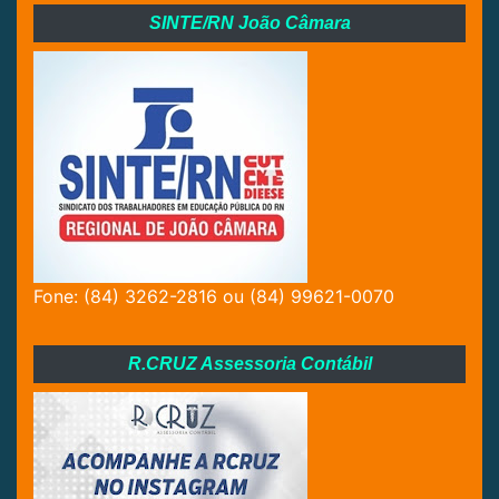
SINTE/RN João Câmara
Fone: (84) 3262-2816 ou (84) 99621-0070
R.CRUZ Assessoria Contábil