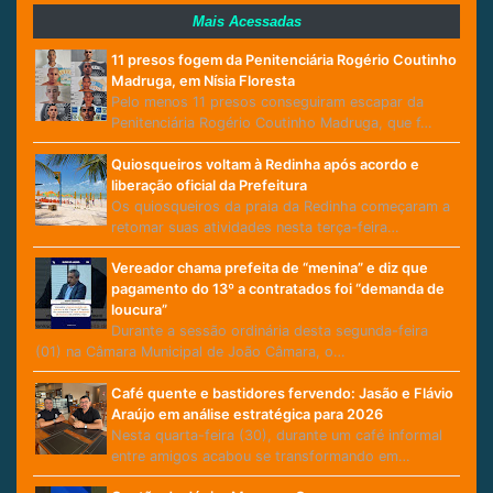
Mais Acessadas
11 presos fogem da Penitenciária Rogério Coutinho
Madruga, em Nísia Floresta
Pelo menos 11 presos conseguiram escapar da
Penitenciária Rogério Coutinho Madruga, que f…
Quiosqueiros voltam à Redinha após acordo e
liberação oficial da Prefeitura
Os quiosqueiros da praia da Redinha começaram a
retomar suas atividades nesta terça-feira…
Vereador chama prefeita de “menina” e diz que
pagamento do 13º a contratados foi “demanda de
loucura”
Durante a sessão ordinária desta segunda-feira
(01) na Câmara Municipal de João Câmara, o…
Café quente e bastidores fervendo: Jasão e Flávio
Araújo em análise estratégica para 2026
Nesta quarta-feira (30), durante um café informal
entre amigos acabou se transformando em…