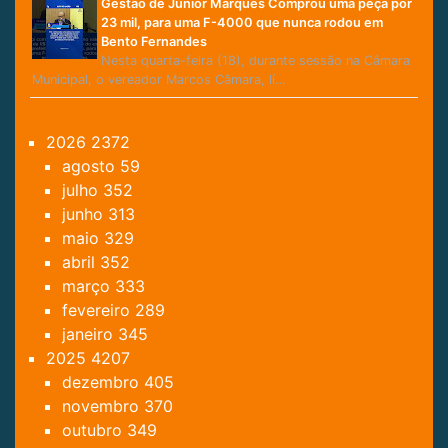
Gestão de Júnior Marques Comprou uma peça por
23 mil, para uma F-4000 que nunca rodou em
Bento Fernandes
Nesta quarta-feira (18), durante sessão na Câmara
Municipal, o vereador Marcos Câmara, lí…
2026
2372
agosto
59
julho
352
junho
313
maio
329
abril
352
março
333
fevereiro
289
janeiro
345
2025
4207
dezembro
405
novembro
370
outubro
349