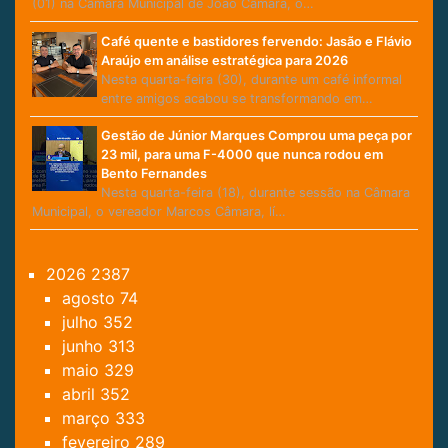
(01) na Câmara Municipal de João Câmara, o…
Café quente e bastidores fervendo: Jasão e Flávio
Araújo em análise estratégica para 2026
Nesta quarta-feira (30), durante um café informal
entre amigos acabou se transformando em…
Gestão de Júnior Marques Comprou uma peça por
23 mil, para uma F-4000 que nunca rodou em
Bento Fernandes
Nesta quarta-feira (18), durante sessão na Câmara
Municipal, o vereador Marcos Câmara, lí…
2026
2387
agosto
74
julho
352
junho
313
maio
329
abril
352
março
333
fevereiro
289