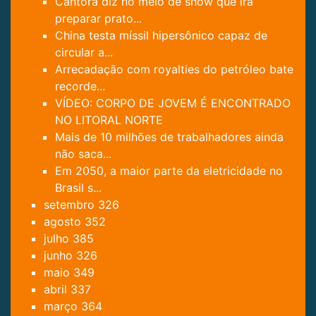
Cantora diz no meio de show que irá
preparar prato...
China testa míssil hipersônico capaz de
circular a...
Arrecadação com royalties do petróleo bate
recorde...
VÍDEO: CORPO DE JOVEM É ENCONTRADO
NO LITORAL NORTE
Mais de 10 milhões de trabalhadores ainda
não saca...
Em 2050, a maior parte da eletricidade no
Brasil s...
setembro
326
agosto
352
julho
385
junho
326
maio
349
abril
337
março
364