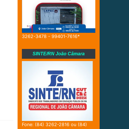
3262-3478 - 99401-7616*
SINTE/RN João Câmara
Fone: (84) 3262-2816 ou (84)