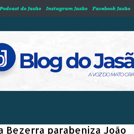
Podcast do Jasão
Instagram Jasão
Facebook Jasão
a Bezerra parabeniza João