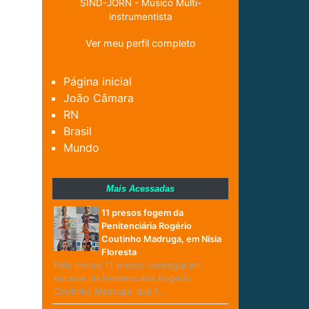
SIND-JORN - Músico Multi-
instrumentista
Ver meu perfil completo
Página inicial
João Câmara
RN
Brasil
Mundo
Mais Acessadas
11 presos fogem da
Penitenciária Rogério
Coutinho Madruga, em Nísia
Floresta
Pelo menos 11 presos conseguiram
escapar da Penitenciária Rogério
Coutinho Madruga, que f…