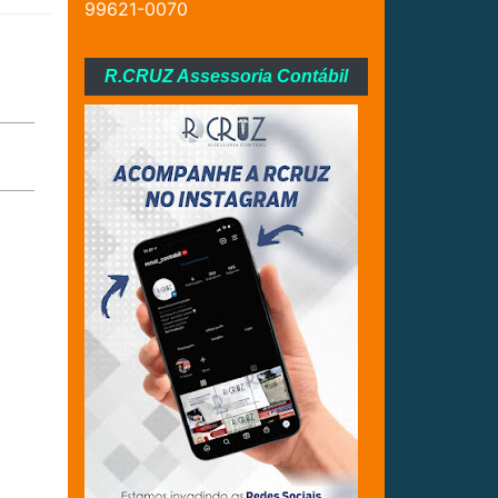
99621-0070
R.CRUZ Assessoria Contábil