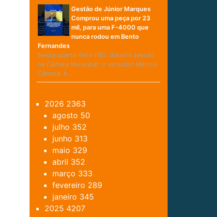
Gestão de Júnior Marques
Comprou uma peça por 23
mil, para uma F-4000 que
nunca rodou em Bento
Fernandes
Nesta quarta-feira (18), durante sessão
na Câmara Municipal, o vereador Marcos
Câmara, lí…
2026
2363
agosto
50
julho
352
junho
313
maio
329
abril
352
março
333
fevereiro
289
janeiro
345
2025
4207