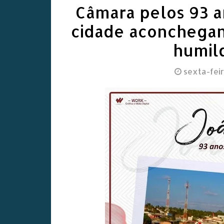
Câmara pelos 93 a
cidade aconchegan
humild
sexta-feir