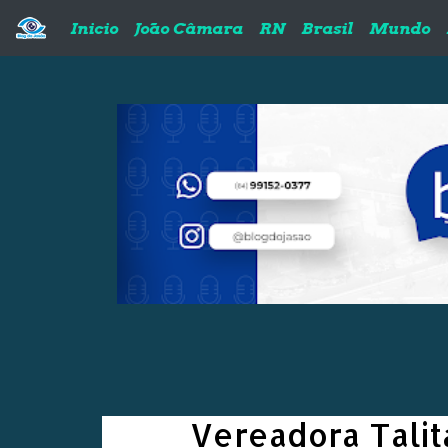
Pular para o conteúdo principal
Inicio
João Câmara
RN
Brasil
Mundo
Vereadora Talit