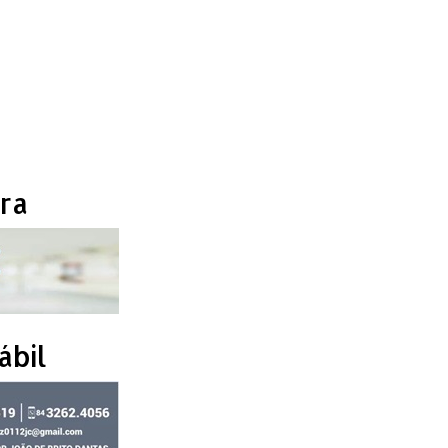
ra
ábil