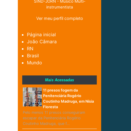
SIND-JORN - Músico Multi-
instrumentista
Ver meu perfil completo
Página inicial
João Câmara
RN
Brasil
Mundo
Mais Acessadas
11 presos fogem da
Penitenciária Rogério
Coutinho Madruga, em Nísia
Floresta
Pelo menos 11 presos conseguiram
escapar da Penitenciária Rogério
Coutinho Madruga, que f…