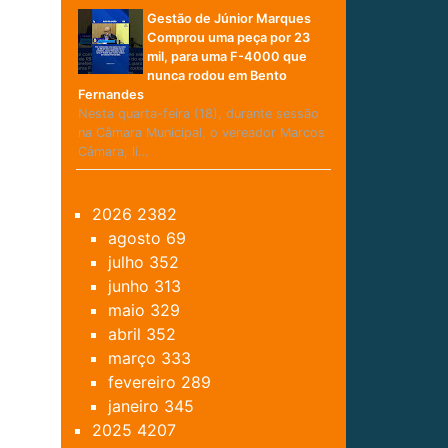
Gestão de Júnior Marques
Comprou uma peça por 23
mil, para uma F-4000 que
nunca rodou em Bento
Fernandes
Nesta quarta-feira (18), durante sessão
na Câmara Municipal, o vereador Marcos
Câmara, lí…
2026
2382
agosto
69
julho
352
junho
313
maio
329
abril
352
março
333
fevereiro
289
janeiro
345
2025
4207