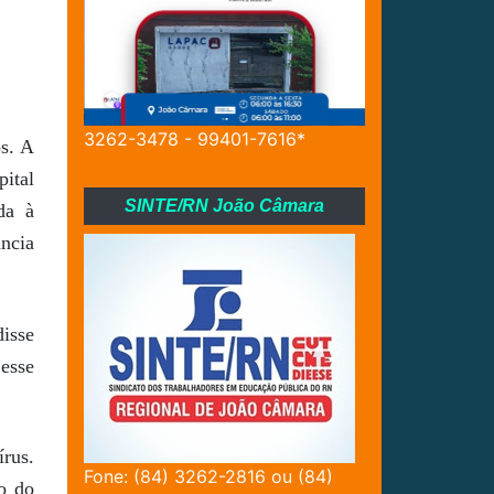
3262-3478 - 99401-7616*
s. A
pital
SINTE/RN João Câmara
da à
ância
disse
 esse
rus.
Fone: (84) 3262-2816 ou (84)
o do