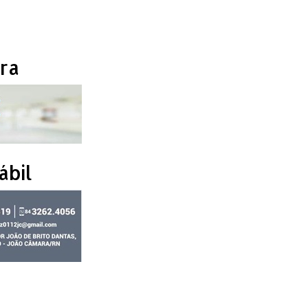
ra
ábil