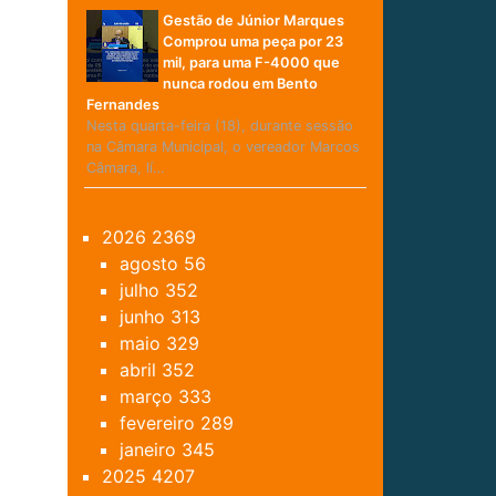
Gestão de Júnior Marques
Comprou uma peça por 23
mil, para uma F-4000 que
nunca rodou em Bento
Fernandes
Nesta quarta-feira (18), durante sessão
na Câmara Municipal, o vereador Marcos
Câmara, lí…
2026
2369
agosto
56
julho
352
junho
313
maio
329
abril
352
março
333
fevereiro
289
janeiro
345
2025
4207