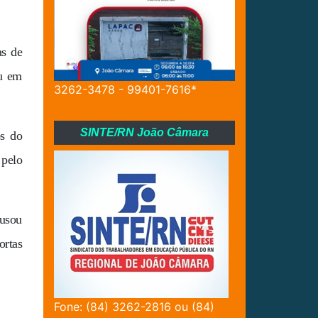
as de
ou em
3262-3478 - 99401-7616*
SINTE/RN João Câmara
os do
 pelo
cusou
ortas
Fone: (84) 3262-2816 ou (84)