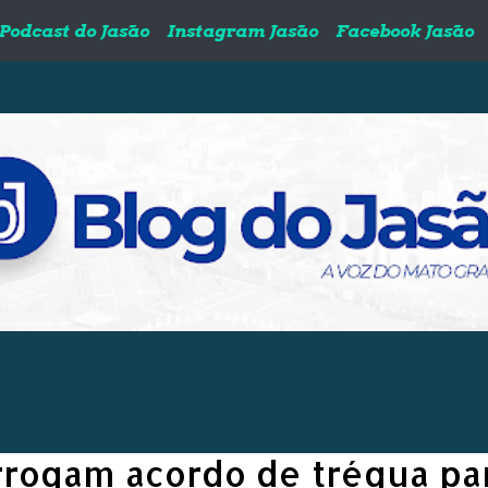
Podcast do Jasão
Instagram Jasão
Facebook Jasão
rrogam acordo de trégua pa