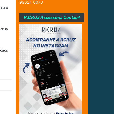
99621-0070
ntato
R.CRUZ Assessoria Contábil
pausa
adãos