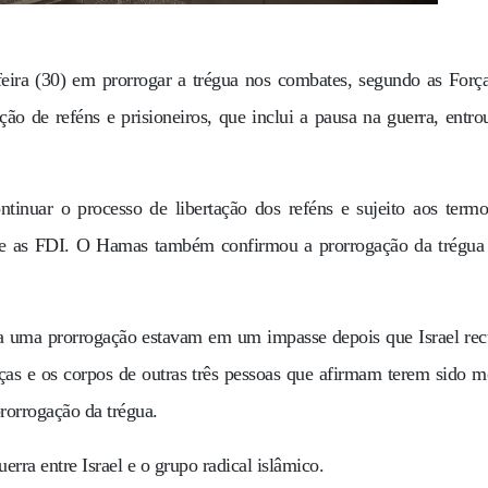
eira (30) em prorrogar a trégua nos combates, segundo as Forç
ção de reféns e prisioneiros, que inclui a pausa na guerra, entr
tinuar o processo de libertação dos reféns e sujeito aos term
isse as FDI. O Hamas também confirmou a prorrogação da trégua
ra uma prorrogação estavam em um impasse depois que Israel re
nças e os corpos de outras três pessoas que afirmam terem sido m
rorrogação da trégua.
erra entre Israel e o grupo radical islâmico.