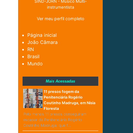
SIND-JORN - Músico Multi-
instrumentista
Ver meu perfil completo
Página inicial
João Câmara
RN
Brasil
Mundo
Mais Acessadas
11 presos fogem da
Penitenciária Rogério
Coutinho Madruga, em Nísia
Floresta
Pelo menos 11 presos conseguiram
escapar da Penitenciária Rogério
Coutinho Madruga, que f…