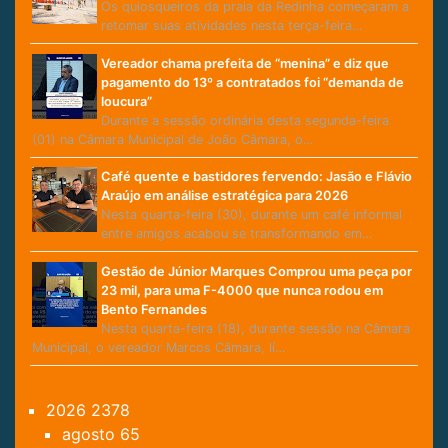
Os quiosqueiros da praia da Redinha começaram a
retomar suas atividades nesta terça-feira…
Vereador chama prefeita de “menina” e diz que
pagamento do 13º a contratados foi “demanda de
loucura”
Durante a sessão ordinária desta segunda-feira
(01) na Câmara Municipal de João Câmara, o…
Café quente e bastidores fervendo: Jasão e Flávio
Araújo em análise estratégica para 2026
Nesta quarta-feira (30), durante um café informal
entre amigos acabou se transformando em…
Gestão de Júnior Marques Comprou uma peça por
23 mil, para uma F-4000 que nunca rodou em
Bento Fernandes
Nesta quarta-feira (18), durante sessão na Câmara
Municipal, o vereador Marcos Câmara, lí…
2026
2378
agosto
65