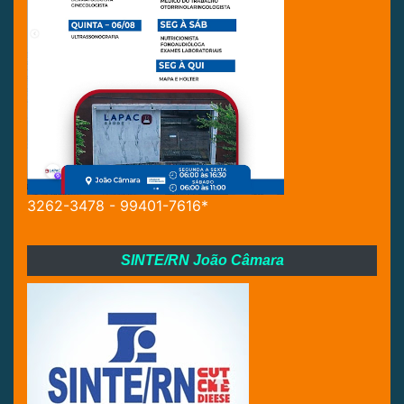
3262-3478 - 99401-7616*
SINTE/RN João Câmara