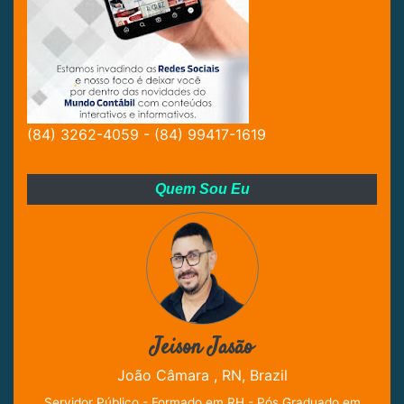
(84) 3262-4059 - (84) 99417-1619
Quem Sou Eu
Jeison Jasão
João Câmara , RN, Brazil
Servidor Público - Formado em RH - Pós Graduado em