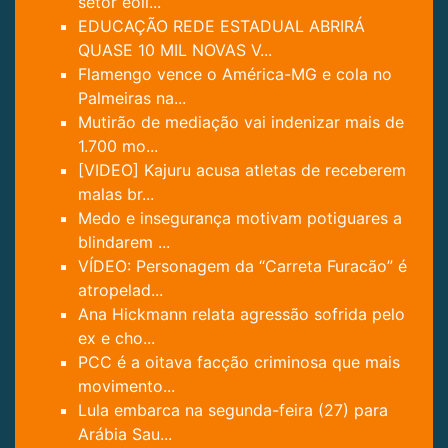
setor eóli...
EDUCAÇÃO REDE ESTADUAL ABRIRÁ
QUASE 10 MIL NOVAS V...
Flamengo vence o América-MG e cola no
Palmeiras na...
Mutirão de mediação vai indenizar mais de
1.700 mo...
[VIDEO] Kajuru acusa atletas de receberem
malas br...
Medo e insegurança motivam potiguares a
blindarem ...
VÍDEO: Personagem da “Carreta Furacão” é
atropelad...
Ana Hickmann relata agressão sofrida pelo
ex e cho...
PCC é a oitava facção criminosa que mais
movimento...
Lula embarca na segunda-feira (27) para
Arábia Sau...