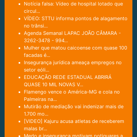
Notícia falsa: Vídeo de hospital lotado que
circul...
VÍDEO: STTU informa pontos de alagamento
no trânsi...
Agenda Semanal LAPAC JOÃO CÂMARA -
3262-3478 - 994...
Mulher que matou caicoense com quase 100
facadas é...
Insegurança jurídica ameaça empregos no
setor eóli...
EDUCAÇÃO REDE ESTADUAL ABRIRÁ
QUASE 10 MIL NOVAS V...
Flamengo vence o América-MG e cola no
Palmeiras na...
Mutirão de mediação vai indenizar mais de
1.700 mo...
[VIDEO] Kajuru acusa atletas de receberem
malas br...
Medo e insegurança motivam potiguares a