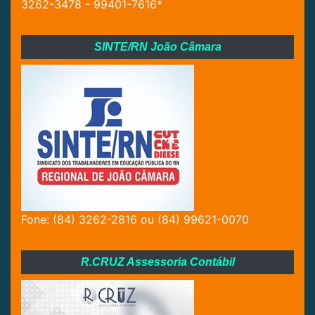
3262-3478 - 99401-7616*
SINTE/RN João Câmara
Fone: (84) 3262-2816 ou (84) 99621-0070
R.CRUZ Assessoria Contábil