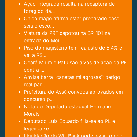
Ação integrada resulta na recaptura de
foragido da...
Chico mago afirma estar preparado caso
seja o esco...
Viatura da PRF capotou na BR-101 na
entrada do Moi...
Piso do magistério tem reajuste de 5,4% e
vai a R$...
Ceará Mirim e Patu são alvos de ação da PF
contra ...
Anvisa barra “canetas milagrosas”: perigo
real par...
Prefeitura do Assú convoca aprovados em
concurso p...
Nota do Deputado estadual Hermano
Morais
Deputado Luiz Eduardo filia-se ao PL e
legenda se ...
Liquidação do Will Bank pode levar rombo