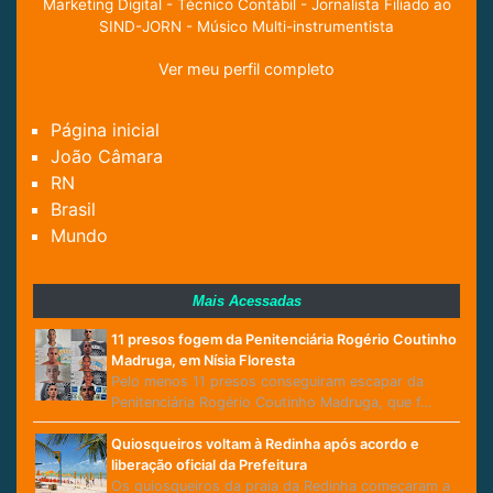
Marketing Digital - Técnico Contábil - Jornalista Filiado ao
SIND-JORN - Músico Multi-instrumentista
Ver meu perfil completo
Página inicial
João Câmara
RN
Brasil
Mundo
Mais Acessadas
11 presos fogem da Penitenciária Rogério Coutinho
Madruga, em Nísia Floresta
Pelo menos 11 presos conseguiram escapar da
Penitenciária Rogério Coutinho Madruga, que f…
Quiosqueiros voltam à Redinha após acordo e
liberação oficial da Prefeitura
Os quiosqueiros da praia da Redinha começaram a