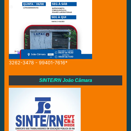
3262-3478 - 99401-7616*
SINTE/RN João Câmara