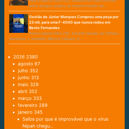
Nesta quarta-feira (30), durante um café informal
entre amigos acabou se transformando em…
Gestão de Júnior Marques Comprou uma peça por
23 mil, para uma F-4000 que nunca rodou em
Bento Fernandes
Nesta quarta-feira (18), durante sessão na Câmara
Municipal, o vereador Marcos Câmara, lí…
2026
2380
agosto
67
julho
352
junho
313
maio
329
abril
352
março
333
fevereiro
289
janeiro
345
Saiba por que é improvável que o vírus
Nipah chegu...