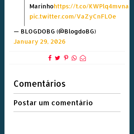
Marinho
https://t.co/KWPlq4mvna
pic.twitter.com/VaZyCnFLOe
— BLOGDOBG (@BlogdoBG)
January 29, 2026
Comentários
Postar um comentário