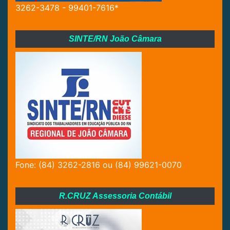
3262-3478 - 99401-7616*
SINTE/RN João Câmara
Fone: (84) 3262-2816 ou (84) 99621-0070
R.CRUZ Assessoria Contábil