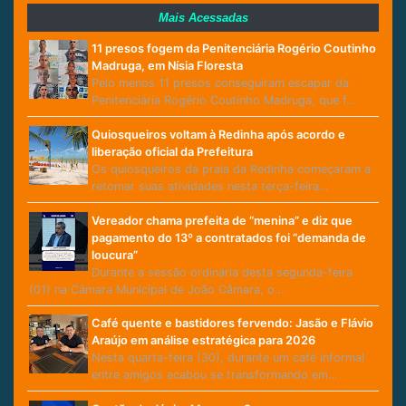
Mais Acessadas
11 presos fogem da Penitenciária Rogério Coutinho
Madruga, em Nísia Floresta
Pelo menos 11 presos conseguiram escapar da
Penitenciária Rogério Coutinho Madruga, que f…
Quiosqueiros voltam à Redinha após acordo e
liberação oficial da Prefeitura
Os quiosqueiros da praia da Redinha começaram a
retomar suas atividades nesta terça-feira…
Vereador chama prefeita de “menina” e diz que
pagamento do 13º a contratados foi “demanda de
loucura”
Durante a sessão ordinária desta segunda-feira
(01) na Câmara Municipal de João Câmara, o…
Café quente e bastidores fervendo: Jasão e Flávio
Araújo em análise estratégica para 2026
Nesta quarta-feira (30), durante um café informal
entre amigos acabou se transformando em…