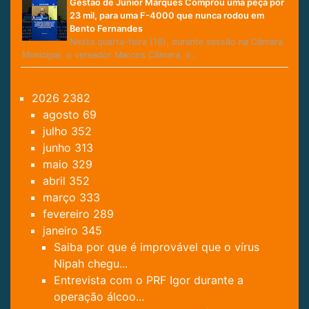
Gestão de Júnior Marques Comprou uma peça por
23 mil, para uma F-4000 que nunca rodou em
Bento Fernandes
Nesta quarta-feira (18), durante sessão na Câmara
Municipal, o vereador Marcos Câmara, lí…
2026
2382
agosto
69
julho
352
junho
313
maio
329
abril
352
março
333
fevereiro
289
janeiro
345
Saiba por que é improvável que o vírus
Nipah chegu...
Entrevista com o PRF Igor durante a
operação álcoo...