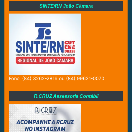
SINTE/RN João Câmara
Fone: (84) 3262-2816 ou (84) 99621-0070
R.CRUZ Assessoria Contábil