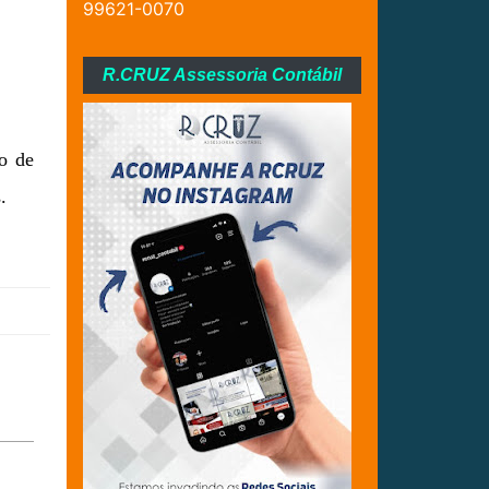
99621-0070
R.CRUZ Assessoria Contábil
ão de
.