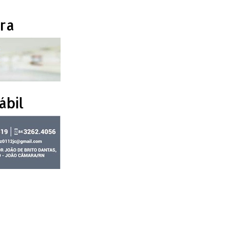
ra
ábil