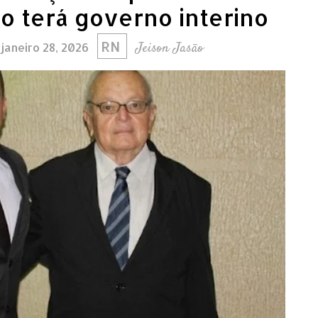
io terá governo interino
RN
Jeison Jasão
 janeiro 28, 2026