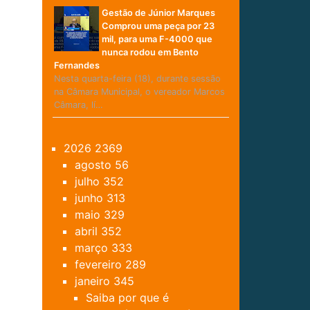
Gestão de Júnior Marques
Comprou uma peça por 23
mil, para uma F-4000 que
nunca rodou em Bento
Fernandes
Nesta quarta-feira (18), durante sessão
na Câmara Municipal, o vereador Marcos
Câmara, lí…
2026
2369
agosto
56
julho
352
junho
313
maio
329
abril
352
março
333
fevereiro
289
janeiro
345
Saiba por que é