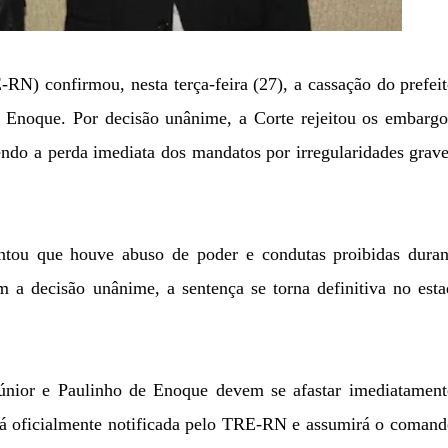
RN) confirmou, nesta terça-feira (27), a cassação do prefei
de Enoque. Por decisão unânime, a Corte rejeitou os embarg
endo a perda imediata dos mandatos por irregularidades grav
ontou que houve abuso de poder e condutas proibidas duran
m a decisão unânime, a sentença se torna definitiva no est
únior e Paulinho de Enoque devem se afastar imediatament
erá oficialmente notificada pelo TRE-RN e assumirá o coman