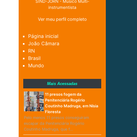
SIND-JORN - Músico Multi-
instrumentista
Ver meu perfil completo
Página inicial
João Câmara
RN
Brasil
Mundo
Mais Acessadas
11 presos fogem da
Penitenciária Rogério
Coutinho Madruga, em Nísia
Floresta
Pelo menos 11 presos conseguiram
escapar da Penitenciária Rogério
Coutinho Madruga, que f…