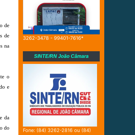
to de
os de
3262-3478 - 99401-7616*
es na
SINTE/RN João Câmara
te o
ado e
e da
do do
Fone: (84) 3262-2816 ou (84)