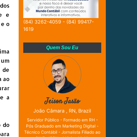
 dos
e e
(84) 3262-4059 - (84) 99417-
 e o
1619
Quem Sou Eu
tima
m um
 de
a ao
urar
de a
Jeison Jasão
João Câmara , RN, Brazil
Servidor Público - Formado em RH -
o do
Pós Graduado em Marketing Digital -
Técnico Contábil - Jornalista Filiado ao
para