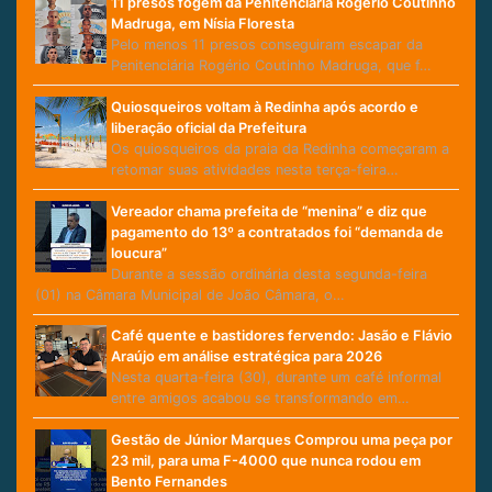
11 presos fogem da Penitenciária Rogério Coutinho
Madruga, em Nísia Floresta
Pelo menos 11 presos conseguiram escapar da
Penitenciária Rogério Coutinho Madruga, que f…
Quiosqueiros voltam à Redinha após acordo e
liberação oficial da Prefeitura
Os quiosqueiros da praia da Redinha começaram a
retomar suas atividades nesta terça-feira…
Vereador chama prefeita de “menina” e diz que
pagamento do 13º a contratados foi “demanda de
loucura”
Durante a sessão ordinária desta segunda-feira
(01) na Câmara Municipal de João Câmara, o…
Café quente e bastidores fervendo: Jasão e Flávio
Araújo em análise estratégica para 2026
Nesta quarta-feira (30), durante um café informal
entre amigos acabou se transformando em…
Gestão de Júnior Marques Comprou uma peça por
23 mil, para uma F-4000 que nunca rodou em
Bento Fernandes