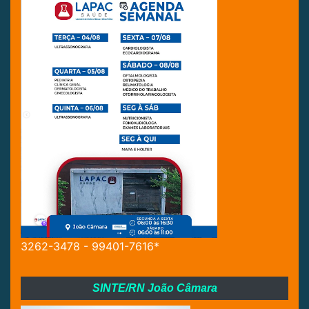
3262-3478 - 99401-7616*
SINTE/RN João Câmara