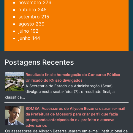
novembro
276
outubro
245
setembro
215
agosto
239
julho
192
junho
144
Postagens Recentes
Resultado final e homologação do Concurso Público
Unificado do RN são divulgados
A Secretaria de Estado da Administração (Sead)
divulgou nesta sexta-feira (7), o resultado final, a
classifica...
BOMBA: Assessores de Allyson Bezerra usaram e-mail
da Prefeitura de Mossoró para criar perfil que fazia
propaganda antecipada do ex-prefeito e atacava
adversários
Os assessores de Allyson Bezerra usaram um e-mail institucional da